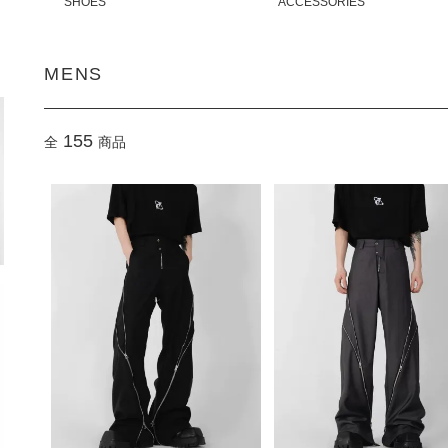
SHOES
ACCESSORIES
MENS
155
全
商品