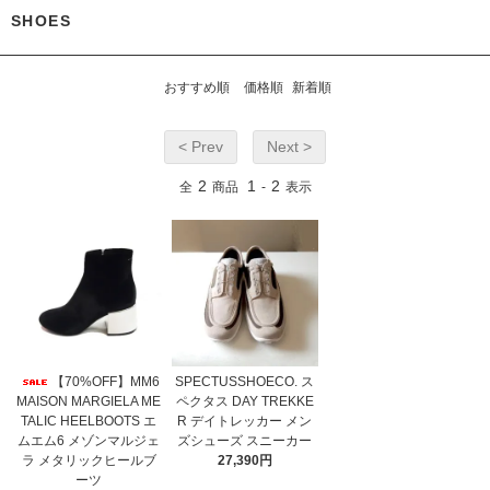
SHOES
おすすめ順
価格順
新着順
< Prev
Next >
2
1
2
全
商品
-
表示
【70%OFF】MM6
SPECTUSSHOECO. ス
MAISON MARGIELA ME
ペクタス DAY TREKKE
TALIC HEELBOOTS エ
R デイトレッカー メン
ムエム6 メゾンマルジェ
ズシューズ スニーカー
ラ メタリックヒールブ
27,390円
ーツ