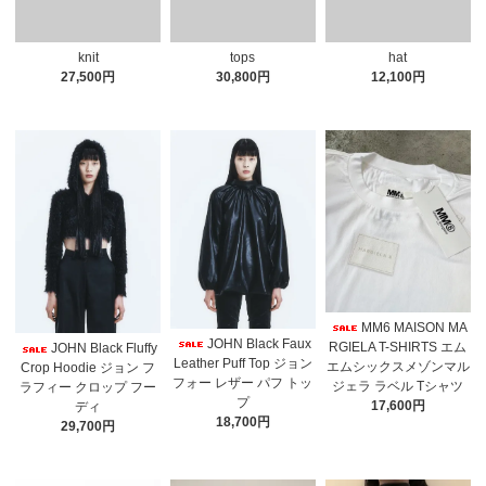
knit
tops
hat
27,500円
30,800円
12,100円
MM6 MAISON MA
JOHN Black Faux
RGIELA T-SHIRTS エム
JOHN Black Fluffy
Leather Puff Top ジョン
エムシックスメゾンマル
Crop Hoodie ジョン フ
フォー レザー パフ トッ
ジェラ ラベル Tシャツ
ラフィー クロップ フー
プ
17,600円
ディ
18,700円
29,700円