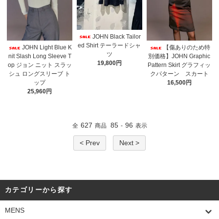
JOHN Black Tailor
ed Shirt テーラードシャ
JOHN Light Blue K
【傷ありのため特
ツ
nit Slash Long Sleeve T
別価格】JOHN Graphic
19,800円
op ジョン ニット スラッ
Pattern Skirt グラフィッ
シュ ロングスリーブ ト
クパターン スカート
ップ
16,500円
25,960円
627
85
96
全
商品
-
表示
< Prev
Next >
カテゴリーから探す
MENS