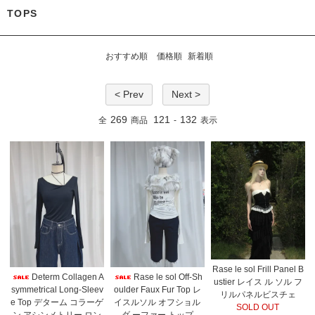
TOPS
おすすめ順
価格順
新着順
< Prev
Next >
269
121
132
全
商品
-
表示
Rase le sol Frill Panel B
Determ Collagen A
Rase le sol Off-Sh
ustier レイス ル ソル フ
symmetrical Long-Sleev
oulder Faux Fur Top レ
リルパネルビスチェ
e Top デターム コラーゲ
イスルソル オフショル
SOLD OUT
ン アシンメトリー ロン
ダ ーファー トップ