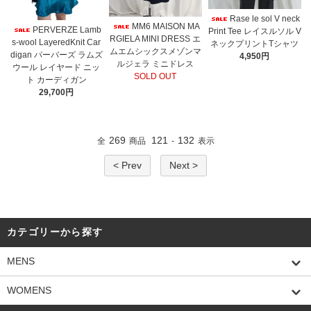
Rase le sol V neck
MM6 MAISON MA
PERVERZE Lamb
Print Tee レイスルソル V
RGIELA MINI DRESS エ
s-wool LayeredKnit Car
ネックプリントTシャツ
ムエムシックスメゾンマ
digan パーバーズ ラムズ
4,950円
ルジェラ ミニドレス
ウール レイヤード ニッ
SOLD OUT
ト カーディガン
29,700円
269
121
132
全
商品
-
表示
< Prev
Next >
カテゴリーから探す
MENS
WOMENS