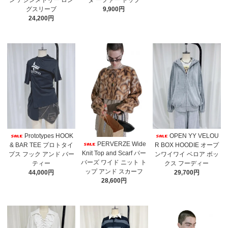
グスリーブ
9,900円
24,200円
Prototypes HOOK
OPEN YY VELOU
PERVERZE Wide
& BAR TEE プロトタイ
R BOX HOODIE オープ
Knit Top and Scarf パー
プス フック アンド バー
ンワイワイ ベロア ボッ
バーズ ワイド ニット ト
ティー
クス フーディー
ップ アンド スカーフ
44,000円
29,700円
28,600円