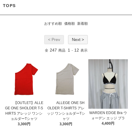
TOPS
おすすめ順
価格順
新着順
< Prev
Next >
247
1
12
全
商品
-
表示
【OUTLET】ALLE
ALLEGE ONE SH
GE ONE SHOLDER T-S
OLDER T-SHIRTS アレ
WARDEN EDGE Bra ウ
HIRTS アレッジ ワンシ
ッジ ワンショルダーTシ
ォーデン エッジ ブラ
ョルダーTシャツ
ャツ
4,400円
3,300円
3,300円