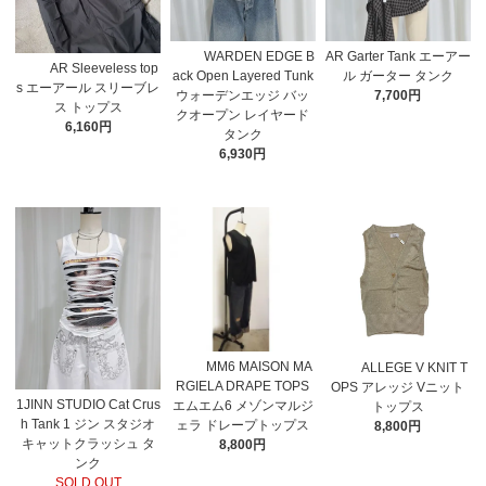
WARDEN EDGE B
AR Garter Tank エーアー
AR Sleeveless top
ack Open Layered Tunk
ル ガーター タンク
s エーアール スリーブレ
ウォーデンエッジ バッ
7,700円
ス トップス
クオープン レイヤード
6,160円
タンク
6,930円
MM6 MAISON MA
ALLEGE V KNIT T
RGIELA DRAPE TOPS
OPS アレッジ Vニット
1JINN STUDIO Cat Crus
エムエム6 メゾンマルジ
トップス
h Tank 1 ジン スタジオ
ェラ ドレープトップス
8,800円
キャットクラッシュ タ
8,800円
ンク
SOLD OUT