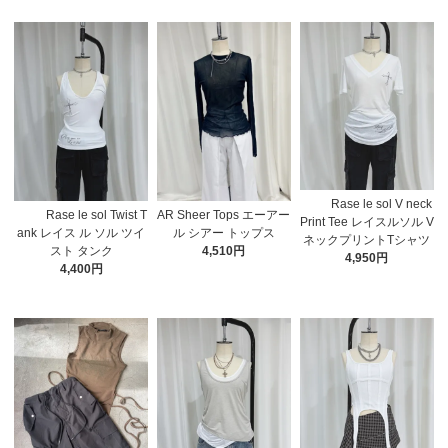
Rase le sol V neck
Rase le sol Twist T
AR Sheer Tops エーアー
Print Tee レイスルソル V
ank レイス ル ソル ツイ
ル シアー トップス
ネックプリントTシャツ
スト タンク
4,510円
4,950円
4,400円