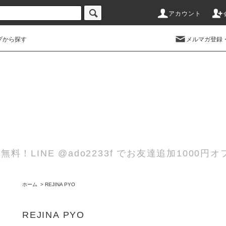
アカウント
プから探す
メルマガ登録
無料！LINE @ado2233f でお友達追加100
ホーム
>
REJINA PYO
REJINA PYO