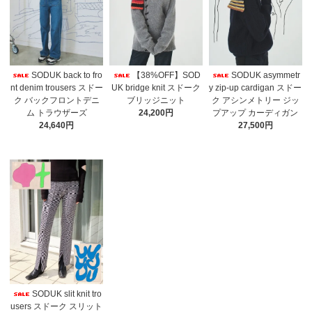
SODUK back to fro
【38%OFF】SOD
SODUK asymmetr
nt denim trousers スドー
UK bridge knit スドーク
y zip-up cardigan スドー
ク バックフロントデニ
ブリッジニット
ク アシンメトリー ジッ
ム トラウザーズ
24,200円
プアップ カーディガン
24,640円
27,500円
SODUK slit knit tro
users スドーク スリット