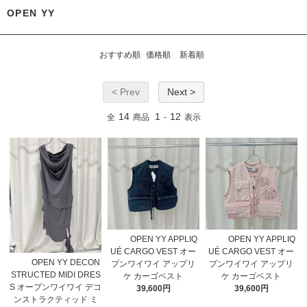
OPEN YY
おすすめ順
価格順
新着順
< Prev
Next >
14
1
12
全
商品
-
表示
OPEN YY APPLIQ
OPEN YY APPLIQ
UÉ CARGO VEST オー
UÉ CARGO VEST オー
OPEN YY DECON
プンワイワイ アップリ
プンワイワイ アップリ
STRUCTED MIDI DRES
ケ カーゴベスト
ケ カーゴベスト
S オープンワイワイ デコ
39,600円
39,600円
ンストラクティッド ミ