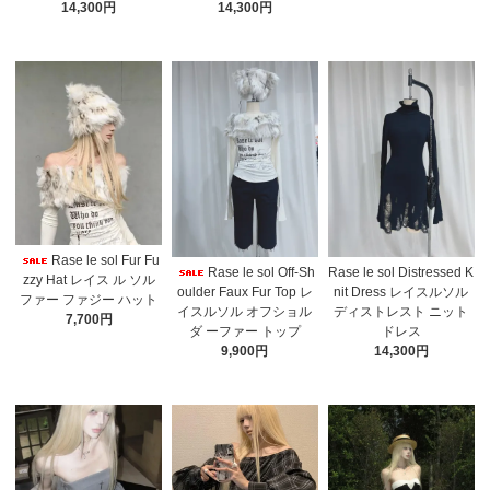
14,300円
14,300円
Rase le sol Fur Fu
Rase le sol Off-Sh
Rase le sol Distressed K
zzy Hat レイス ル ソル
oulder Faux Fur Top レ
nit Dress レイスルソル
ファー ファジー ハット
イスルソル オフショル
ディストレスト ニット
7,700円
ダ ーファー トップ
ドレス
9,900円
14,300円