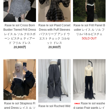
Rase le sol Cross Born
Rase le sol Plaid Corset
Rase le sol Frill Panel B
Bustier Tiered Frill Dress
Dress with Puff Sleeves
ustier レイス ル ソル フ
レイス ル ソル クロスボ
パフスリーブ アンド ウ
リルパネルビスチェ
ーン ビスチェ ティアー
エスト チェック コルセ
SOLD OUT
ド フリル ドレス
ット ドレス
20,900円
20,900円
Rase le sol Strapless Fl
Rase le sol washe
Rase le sol Ruched Wid
ared Dress レイス ル ソ
d cargo Frair pants レイ