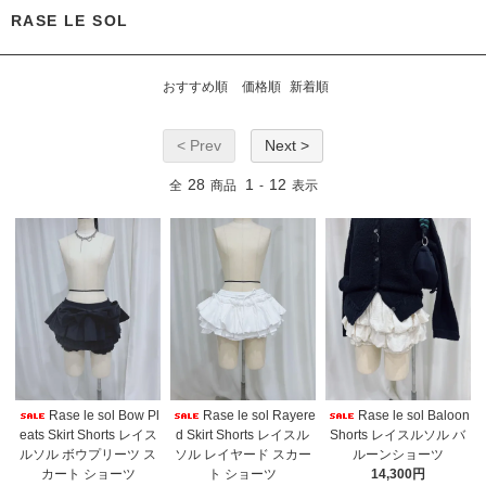
RASE LE SOL
おすすめ順
価格順
新着順
< Prev
Next >
28
1
12
全
商品
-
表示
Rase le sol Bow Pl
Rase le sol Rayere
Rase le sol Baloon
eats Skirt Shorts レイス
d Skirt Shorts レイスル
Shorts レイスルソル バ
ルソル ボウプリーツ ス
ソル レイヤード スカー
ルーンショーツ
カート ショーツ
ト ショーツ
14,300円