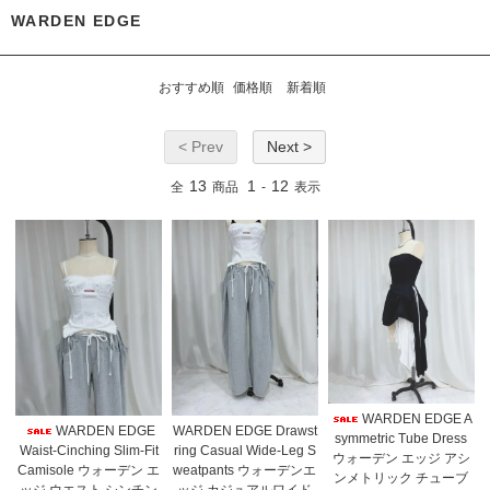
WARDEN EDGE
おすすめ順
価格順
新着順
< Prev
Next >
13
1
12
全
商品
-
表示
WARDEN EDGE A
WARDEN EDGE
WARDEN EDGE Drawst
symmetric Tube Dress
Waist-Cinching Slim-Fit
ring Casual Wide-Leg S
ウォーデン エッジ アシ
Camisole ウォーデン エ
weatpants ウォーデンエ
ンメトリック チューブ
ッジ ウエスト シンチン
ッジ カジュアルワイド