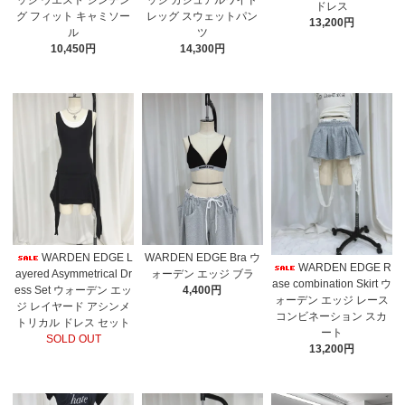
ドレス
グ フィット キャミソー
レッグ スウェットパン
13,200円
ル
ツ
10,450円
14,300円
WARDEN EDGE L
WARDEN EDGE Bra ウ
WARDEN EDGE R
ayered Asymmetrical Dr
ォーデン エッジ ブラ
ase combination Skirt ウ
ess Set ウォーデン エッ
4,400円
ォーデン エッジ レース
ジ レイヤード アシンメ
コンビネーション スカ
トリカル ドレス セット
ート
SOLD OUT
13,200円