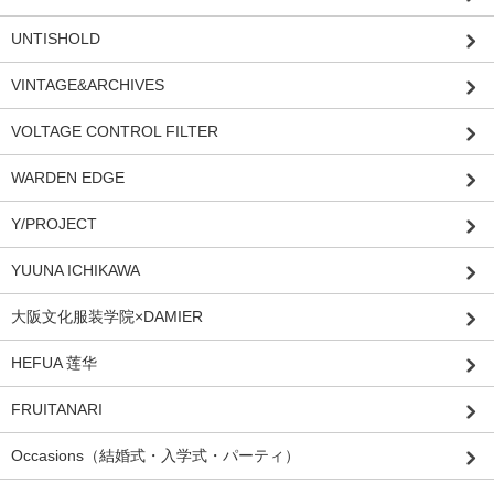
UNTISHOLD
VINTAGE&ARCHIVES
VOLTAGE CONTROL FILTER
WARDEN EDGE
Y/PROJECT
YUUNA ICHIKAWA
大阪文化服装学院×DAMIER
HEFUA 莲华
FRUITANARI
Occasions（結婚式・入学式・パーティ）