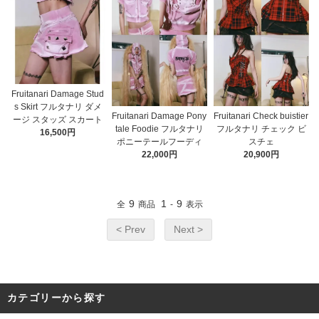
Fruitanari Damage Stud
s Skirt フルタナリ ダメ
Fruitanari Damage Pony
Fruitanari Check buistier
ージ スタッズ スカート
tale Foodie フルタナリ
フルタナリ チェック ビ
16,500円
ポニーテールフーディ
スチェ
22,000円
20,900円
9
1
9
全
商品
-
表示
< Prev
Next >
カテゴリーから探す