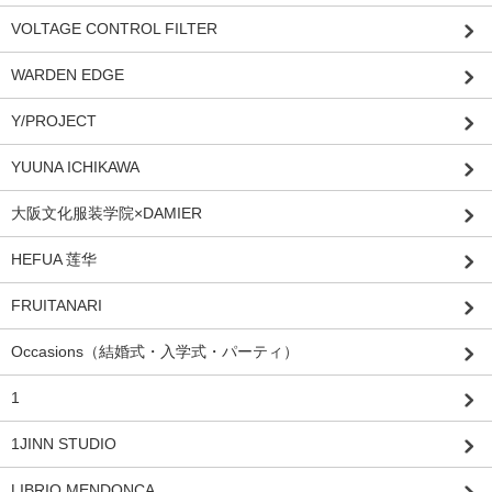
VOLTAGE CONTROL FILTER
WARDEN EDGE
Y/PROJECT
YUUNA ICHIKAWA
大阪文化服装学院×DAMIER
HEFUA 莲华
FRUITANARI
Occasions（結婚式・入学式・パーティ）
1
1JINN STUDIO
LIBRIO MENDONCA