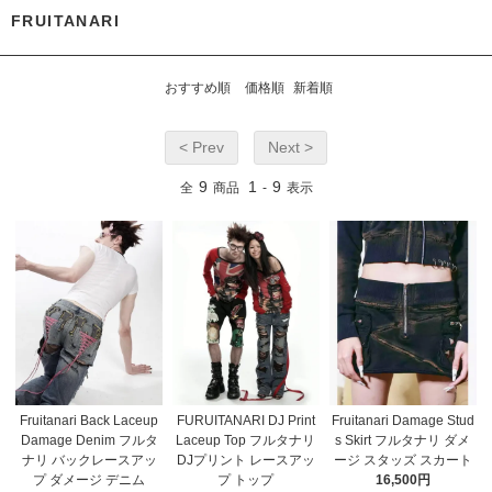
FRUITANARI
おすすめ順
価格順
新着順
< Prev
Next >
9
1
9
全
商品
-
表示
Fruitanari Back Laceup
FURUITANARI DJ Print
Fruitanari Damage Stud
Damage Denim フルタ
Laceup Top フルタナリ
s Skirt フルタナリ ダメ
ナリ バックレースアッ
DJプリント レースアッ
ージ スタッズ スカート
プ ダメージ デニム
プ トップ
16,500円