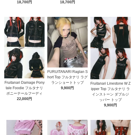
18,700円
18,700円
FURUITANARI Raglan S
hort Top フルタナリ ラグ
ランショートトップ
Fruitanari Damage Pony
Fruitanari Linestone W Z
9,900円
tale Foodie フルタナリ
ipper Top フルタナリ ラ
ポニーテールフーディ
インストーン ダブルジ
22,000円
ッパー トップ
9,900円