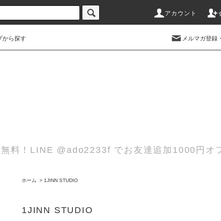
アカウント
プから探す
メルマガ登録
無料！LINE @ado2233f でお友達追加100
ホーム
>
1JINN STUDIO
1JINN STUDIO