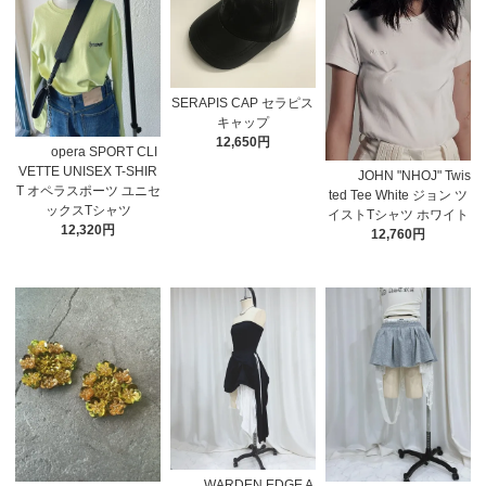
SERAPIS CAP セラピス
キャップ
12,650円
opera SPORT CLI
VETTE UNISEX T-SHIR
JOHN "NHOJ" Twis
T オペラスポーツ ユニセ
ted Tee White ジョン ツ
ックスTシャツ
イストTシャツ ホワイト
12,320円
12,760円
WARDEN EDGE A