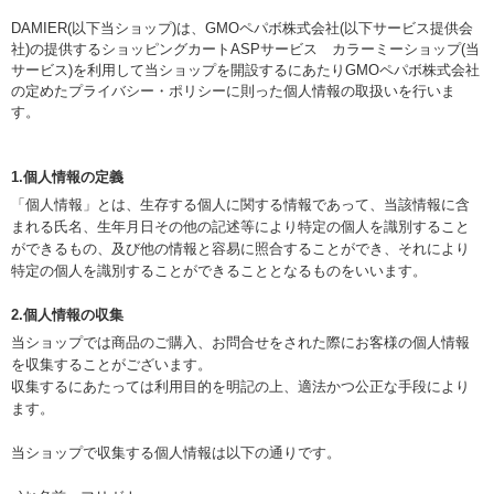
DAMIER(以下当ショップ)は、
GMOペパボ株式会社
(以下サービス提供会
社)の提供するショッピングカートASPサービス
カラーミーショップ
(当
サービス)を利用して当ショップを開設するにあたりGMOペパボ株式会社
の定めた
プライバシー・ポリシー
に則った個人情報の取扱いを行いま
す。
1.個人情報の定義
「個人情報」とは、生存する個人に関する情報であって、当該情報に含
まれる氏名、生年月日その他の記述等により特定の個人を識別すること
ができるもの、及び他の情報と容易に照合することができ、それにより
特定の個人を識別することができることとなるものをいいます。
2.個人情報の収集
当ショップでは商品のご購入、お問合せをされた際にお客様の個人情報
を収集することがございます。
収集するにあたっては利用目的を明記の上、適法かつ公正な手段により
ます。
当ショップで収集する個人情報は以下の通りです。