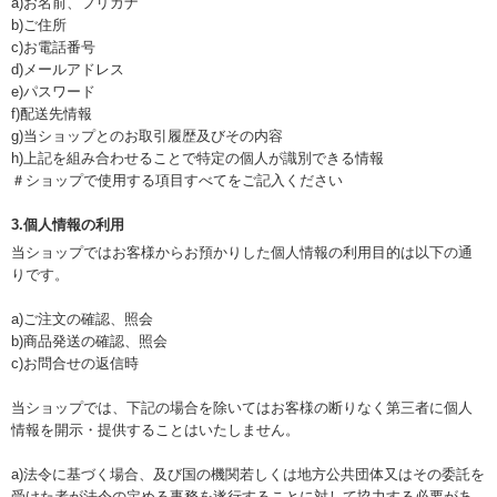
a)お名前、フリガナ
b)ご住所
c)お電話番号
d)メールアドレス
e)パスワード
f)配送先情報
g)当ショップとのお取引履歴及びその内容
h)上記を組み合わせることで特定の個人が識別できる情報
＃ショップで使用する項目すべてをご記入ください
3.個人情報の利用
当ショップではお客様からお預かりした個人情報の利用目的は以下の通
りです。
a)ご注文の確認、照会
b)商品発送の確認、照会
c)お問合せの返信時
当ショップでは、下記の場合を除いてはお客様の断りなく第三者に個人
情報を開示・提供することはいたしません。
a)法令に基づく場合、及び国の機関若しくは地方公共団体又はその委託を
受けた者が法令の定める事務を遂行することに対して協力する必要があ