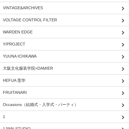
VINTAGE&ARCHIVES
VOLTAGE CONTROL FILTER
WARDEN EDGE
Y/PROJECT
YUUNA ICHIKAWA
大阪文化服装学院×DAMIER
HEFUA 莲华
FRUITANARI
Occasions（結婚式・入学式・パーティ）
1
1JINN STUDIO