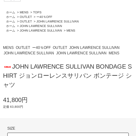
ホーム
>
MENS
>
TOPS
ホーム
>
OUTLET
>
ー40％OFF
ホーム
>
OUTLET
>
JOHN LAWRENCE SULLIVAN
ホーム
>
JOHN LAWRENCE SULLIVAN
ホーム
>
JOHN LAWRENCE SULLIVAN
>
MENS
MENS
OUTLET
ー40％OFF
OUTLET
JOHN LAWRENCE SULLIVAN
JOHN LAWRENCE SULLIVAN
JOHN LAWRENCE SULLIVAN
MENS
JOHN LAWRENCE SULLIVAN BONDAGE S
HIRT ジョンローレンスサリバン ボンテージ シ
ャツ
41,800円
定価 63,800円
SIZE