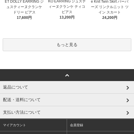
KO EARRING ジュステ
ET DOLLY EARRING ジ
e Knit Twin Skirt パーバ
ィーヌクランケ ティコ
ュスティーヌクランケ
ーズ リンクルニット ツ
ピアス
ドリー ピアス
イン スカート
13,200円
17,600円
24,200円
もっと見る
返品について
配送・送料について
支払い方法について
マイアカウント
会員登録