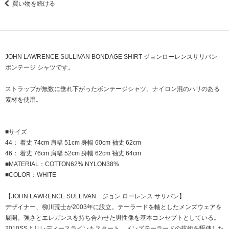
買い物を続ける
JOHN LAWRENCE SULLIVAN BONDAGE SHIRT ジョンローレンスサリバン
ボンテージ シャツです。
ストラップが無数に垂れ下がったボンテージシャツ。ナイロン混のハリのある
素材を使用。
■サイズ
44： 着丈 74cm 肩幅 51cm 身幅 60cm 袖丈 62cm
46： 着丈 76cm 肩幅 52cm 身幅 62cm 袖丈 64cm
■MATERIAL：COTTON62% NYLON38%
■COLOR：WHITE
【JOHN LAWRENCE SULLIVAN ジョン ローレンス サリバン】
デザイナー、柳川荒士が2003年に設立。テーラードを軸としたメンズウェアを
展開。強さとエレガンスを持ち合わせた男性像を基本コンセプトとしている。
2010SSよりレディースラインもスタート。メンズテーラードの技術を駆使した