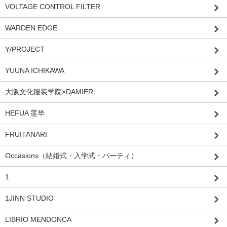
VOLTAGE CONTROL FILTER
WARDEN EDGE
Y/PROJECT
YUUNA ICHIKAWA
大阪文化服装学院×DAMIER
HEFUA 莲华
FRUITANARI
Occasions（結婚式・入学式・パーティ）
1
1JINN STUDIO
LIBRIO MENDONCA