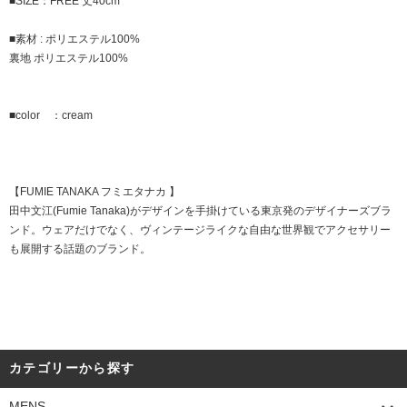
■SIZE：FREE 丈40cm
■素材 : ポリエステル100%
裏地 ポリエステル100%
■color ：cream
【FUMIE TANAKA フミエタナカ 】
田中文江(Fumie Tanaka)がデザインを手掛けている東京発のデザイナーズブラ
ンド。ウェアだけでなく、ヴィンテージライクな自由な世界観でアクセサリー
も展開する話題のブランド。
カテゴリーから探す
MENS