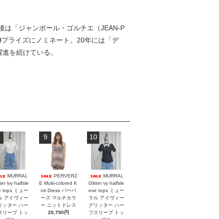
「ジャンポール・ゴルチエ（JEAN-P
VMHプライズにノミネート。20年には「デ
な躍進を続けている。
9
10
MURRAL
PERVERZ
MURRAL
ter ivy halfsle
E Multi-colored K
Glitter vy halfsle
e tops ミュー
nit Dress パーバ
eve tops ミュー
ル アイヴィー
ーズ マルチカラ
ラル アイヴィー
リッター ハー
ー ニットドレス
グリッター ハー
スリーブ トッ
20,790円
フスリーブ トッ