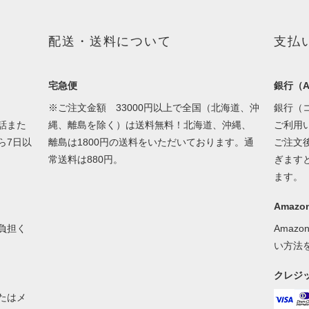
配送・送料について
支払
宅急便
銀行（A
※ご注文金額 33000円以上で全国（北海道、沖
銀行（
話また
縄、離島を除く）は送料無料！北海道、沖縄、
ご利用
ら7日以
離島は1800円の送料をいただいております。通
ご注文
常送料は880円。
ぎます
ます。
Amazon
負担く
Amaz
い方法
クレジ
たはメ