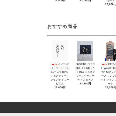
19,800円
22,000円
カート
28,600
おすすめ商品
JUSTINE
JUSTINE CLEN
PERV
CLENQUET DO
QUET TIKO EA
E Wrinkle Kn
LLY EARRING
RRING ジュステ
win Skirt 
ジュスティーヌ
ィーヌクランケ
ーズ リンク
クランケ ドリー
ティコ ピアス
ット ツイン
ピアス
13,200円
ート
17,600円
24,200