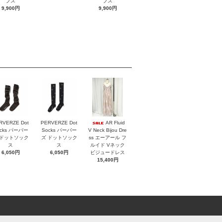
プス
プス
9,900円
9,900円
RVERZE Dot
PERVERZE Dot
AR Fluid
cks パーバー
Socks パーバー
V Neck Bijou Dre
 ドットソック
ズ ドットソック
ss エーアール フ
ス
ス
ルイド Vネック
6,050円
6,050円
ビジュードレス
15,400円