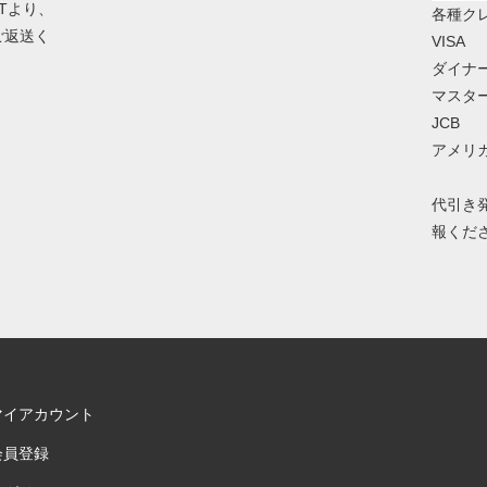
Tより、
各種ク
ご返送く
VISA
ダイナ
マスタ
JCB
アメリ
代引き発
報くだ
マイアカウント
会員登録