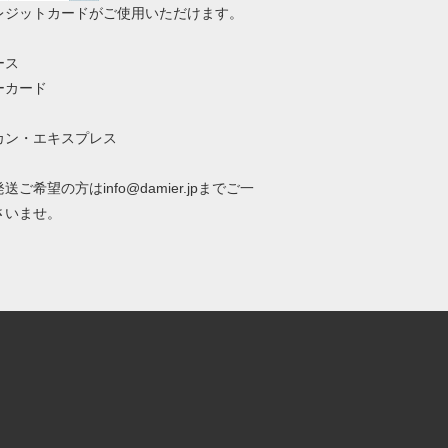
レジットカードがご使用いただけます。
ース
ーカード
カン・エキスプレス
送ご希望の方はinfo@damier.jpまでご一
さいませ。