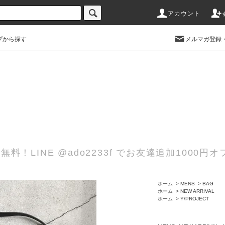
アカウント
プから探す
メルマガ登録
無料！LINE @ado2233f でお友達追加100
ホーム
>
MENS
>
BAG
ホーム
>
NEW ARRIVAL
ホーム
>
Y/PROJECT