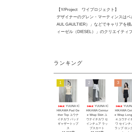
【Y/Project ワイプロジェクト】
デザイナーのグレン・マーティンスはベ
AUL GAULTIER）」などでキャリア
ィーゼル（DIESEL）」のクリエイテ
ランキング
1
2
3
YUUNA IC
YUUNA IC
YUUNA
HIKAWA Pad Ge
HIKAWA Ceintur
HIKAWA Cei
ther Top ユウナ
e Wrap Skirt ユ
e Wrap Long
イチカワ パッド
ウナイチカワ セ
rt ユウナイ
ギャザートップ
インチュア ラッ
ワ セインチ
ス
プスカート
ラップ ロン