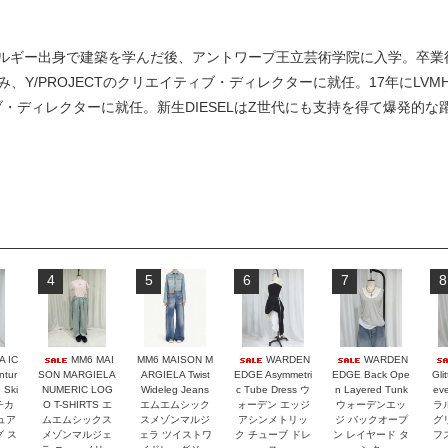
ルギー出身で建築を学んだ後、アントワープ王立芸術学院に入学。卒業後は
を積み、Y/PROJECTのクリエイティブ・ディレクターに就任。17年にL
ィブ・ディレクターに就任。新生DIESELはZ世代にも支持を得て爆発的
4
5
6
7
8
 IC
MM6 MAI
MM6 MAISON M
WARDEN
WARDEN
ntur
SON MARGIELA
ARGIELA Twist
EDGE Asymmetri
EDGE Back Ope
Glit
 Ski
NUMERIC LOG
Wideleg Jeans
c Tube Dress ウ
n Layered Tunk
ev
チカ
O T-SHIRTS エ
エムエムシック
ォーデン エッジ
ウォーデンエッ
ラ
ュア
ムエムシックス
スメゾンマルジ
アシンメトリッ
ジ バックオープ
グ
グ ス
メゾンマルジェ
ェラ ツイストワ
ク チューブ ドレ
ン レイヤード タ
フ