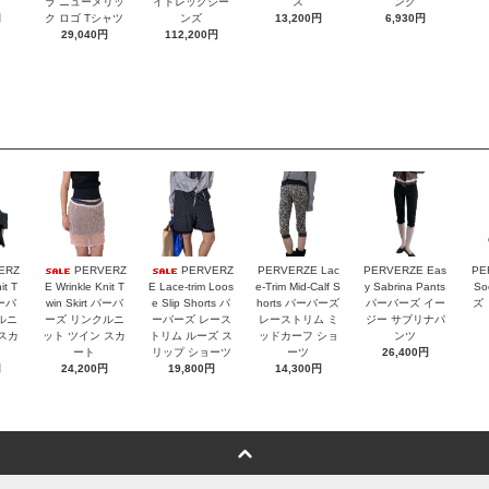
ラ ニューメリッ
イドレッグジー
ス
ンク
円
ク ロゴ Tシャツ
ンズ
13,200円
6,930円
29,040円
112,200円
ERZ
PERVERZ
PERVERZ
PERVERZE Lac
PERVERZE Eas
PE
it T
E Wrinkle Knit T
E Lace-trim Loos
e-Trim Mid-Calf S
y Sabrina Pants
So
パーバ
win Skirt パーバ
e Slip Shorts パ
horts パーバーズ
パーバーズ イー
ズ
ルニ
ーズ リンクルニ
ーバーズ レース
レーストリム ミ
ジー サブリナパ
 スカ
ット ツイン スカ
トリム ルーズ ス
ッドカーフ ショ
ンツ
ート
リップ ショーツ
ーツ
26,400円
円
24,200円
19,800円
14,300円