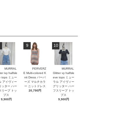
9
10
MURRAL
PERVERZ
MURRAL
ter ivy halfsle
E Multi-colored K
Glitter vy halfsle
e tops ミュー
nit Dress パーバ
eve tops ミュー
ル アイヴィー
ーズ マルチカラ
ラル アイヴィー
リッター ハー
ー ニットドレス
グリッター ハー
スリーブ トッ
20,790円
フスリーブ トッ
プス
プス
9,900円
9,900円