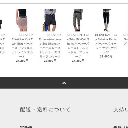
ERZ
PERVERZ
PERVERZ
PERVERZE Lac
PERVERZE Eas
PE
it T
E Wrinkle Knit T
E Lace-trim Loos
e-Trim Mid-Calf S
y Sabrina Pants
So
パーバ
win Skirt パーバ
e Slip Shorts パ
horts パーバーズ
パーバーズ イー
ズ
ルニ
ーズ リンクルニ
ーバーズ レース
レーストリム ミ
ジー サブリナパ
 スカ
ット ツイン スカ
トリム ルーズ ス
ッドカーフ ショ
ンツ
ート
リップ ショーツ
ーツ
26,400円
円
24,200円
19,800円
14,300円
配送・送料について
支払
宅急便
銀行（A