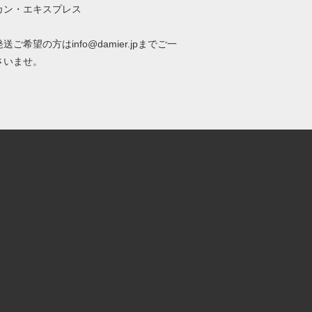
カン・エキスプレス
送ご希望の方はinfo@damier.jpまでご一
さいませ。