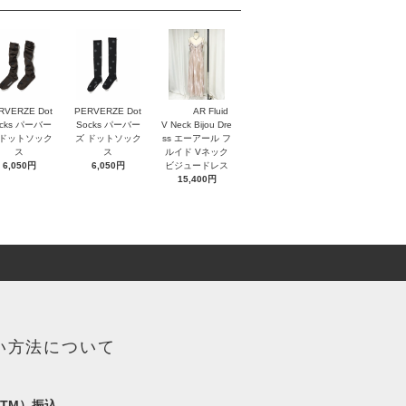
RVERZE Dot
PERVERZE Dot
AR Fluid
cks パーバー
Socks パーバー
V Neck Bijou Dre
 ドットソック
ズ ドットソック
ss エーアール フ
ス
ス
ルイド Vネック
6,050円
6,050円
ビジュードレス
15,400円
い方法について
TM）振込