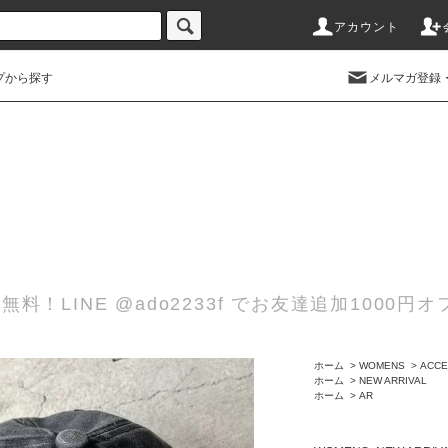
アカウント
プから探す
メルマガ登録
無料！LINE @ado2233f でお友達追加100
ホーム
>
WOMENS
>
ACCE
ホーム
>
NEW ARRIVAL
ホーム
>
AR