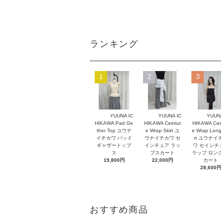
ランキング
1
2
3
YUUNA IC
YUUNA IC
YUUNA
HIKAWA Pad Ge
HIKAWA Ceintur
HIKAWA Cei
ther Top ユウナ
e Wrap Skirt ユ
e Wrap Long
イチカワ パッド
ウナイチカワ セ
rt ユウナイ
ギャザートップ
インチュア ラッ
ワ セインチ
ス
プスカート
ラップ ロン
19,800円
22,000円
カート
28,600
おすすめ商品