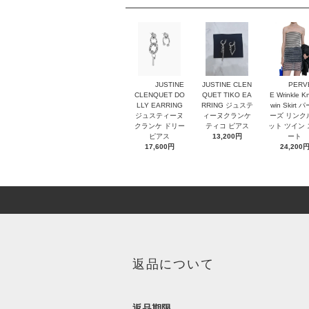
JUSTINE
JUSTINE CLEN
PERV
CLENQUET DO
QUET TIKO EA
E Wrinkle Kn
LLY EARRING
RRING ジュステ
win Skirt 
ジュスティーヌ
ィーヌクランケ
ーズ リンク
クランケ ドリー
ティコ ピアス
ット ツイン
ピアス
13,200円
ート
17,600円
24,200
返品について
返品期限