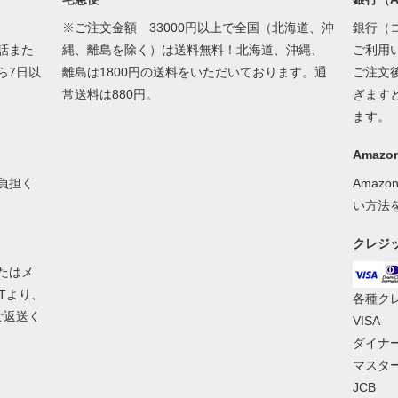
※ご注文金額 33000円以上で全国（北海道、沖
銀行（
話また
縄、離島を除く）は送料無料！北海道、沖縄、
ご利用
ら7日以
離島は1800円の送料をいただいております。通
ご注文
常送料は880円。
ぎます
ます。
Amazon
負担く
Amaz
い方法
クレジ
たはメ
Tより、
各種ク
ご返送く
VISA
ダイナ
マスタ
JCB