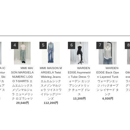
4
5
6
7
8
 IC
MM6 MAI
MM6 MAISON M
WARDEN
WARDEN
ntur
SON MARGIELA
ARGIELA Twist
EDGE Asymmetri
EDGE Back Ope
Glit
 Ski
NUMERIC LOG
Wideleg Jeans
c Tube Dress ウ
n Layered Tunk
ev
チカ
O T-SHIRTS エ
エムエムシック
ォーデン エッジ
ウォーデンエッ
ラ
ュア
ムエムシックス
スメゾンマルジ
アシンメトリッ
ジ バックオープ
グ
グ ス
メゾンマルジェ
ェラ ツイストワ
ク チューブ ドレ
ン レイヤード タ
フ
ラ ニューメリッ
イドレッグジー
ス
ンク
円
ク ロゴ Tシャツ
ンズ
13,200円
6,930円
29,040円
112,200円