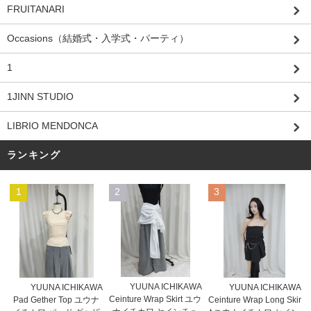
FRUITANARI
Occasions（結婚式・入学式・パーティ）
1
1JINN STUDIO
LIBRIO MENDONCA
ランキング
1
2
3
YUUNA ICHIKAWA
YUUNA ICHIKAWA
YUUNA ICHIKAWA
Ceinture Wrap Skirt ユウ
Pad Gether Top ユウナ
Ceinture Wrap Long Skir