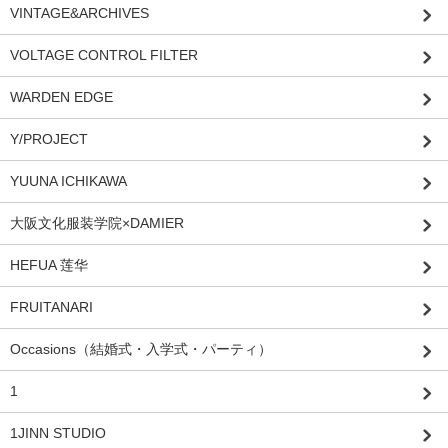
VINTAGE&ARCHIVES
VOLTAGE CONTROL FILTER
WARDEN EDGE
Y/PROJECT
YUUNA ICHIKAWA
大阪文化服装学院×DAMIER
HEFUA 莲华
FRUITANARI
Occasions（結婚式・入学式・パーティ）
1
1JINN STUDIO