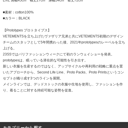
L/XL 肩幅45cm 袖丈27cm 身幅54cm 着丈72cm
■素材：cotton100%
■カラー：BLACK
【Prototypes プロトタイプス】
VETEMENTSを立ち上げたヴァザリア兄弟と共にVETEMENTS初期のデザイン
チームのスタッフとして5年間携わった後、2021年prototypesのレーベルを立ち
上げる。
23SSではパリファッションウィークにて初のランウェイショーを発表。
prototypesは、眠っている潜在的な可能性を引き出す。
新しい衣服を生産するのではなく、アップサイクルや再利用の戦略に重点を置
いたアプローチから、Second Life Line、Proto Packs、Proto Printsというコン
セプトが織り成す3つのラインを展開。
メインラインでは、デッドストックの衣服や生地を使用し、ファッションを作
り、着ることに対する持続可能な姿勢を促進。
カテゴリーから探す