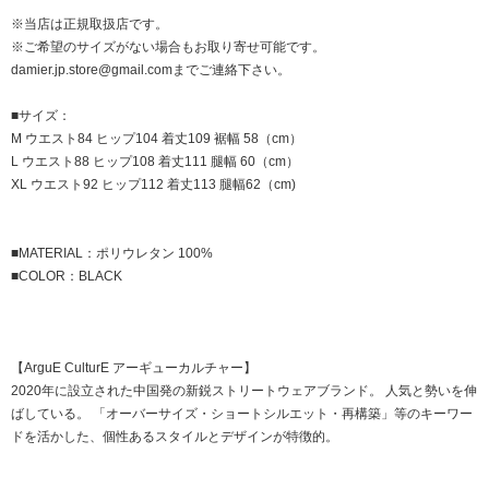
※当店は正規取扱店です。
※ご希望のサイズがない場合もお取り寄せ可能です。
damier.jp.store@gmail.comまでご連絡下さい。
■サイズ：
M ウエスト84 ヒップ104 着丈109 裾幅 58（cm）
L ウエスト88 ヒップ108 着丈111 腿幅 60（cm）
XL ウエスト92 ヒップ112 着丈113 腿幅62（cm)
■MATERIAL：ポリウレタン 100%
■COLOR：BLACK
【ArguE CulturE アーギューカルチャー】
2020年に設立された中国発の新鋭ストリートウェアブランド。 人気と勢いを伸
ばしている。 「オーバーサイズ・ショートシルエット・再構築」等のキーワー
ドを活かした、個性あるスタイルとデザインが特徴的。