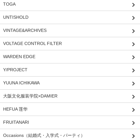
TOGA
UNTISHOLD
VINTAGE&ARCHIVES
VOLTAGE CONTROL FILTER
WARDEN EDGE
Y/PROJECT
YUUNA ICHIKAWA
大阪文化服装学院×DAMIER
HEFUA 莲华
FRUITANARI
Occasions（結婚式・入学式・パーティ）