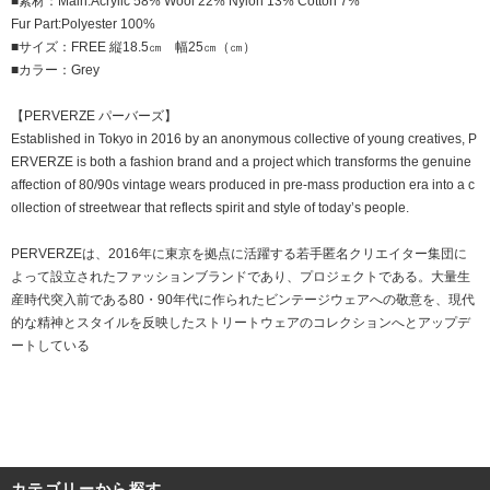
■素材：Main:Acrylic 58% Wool 22% Nylon 13% Cotton 7%
Fur Part:Polyester 100%
■サイズ：FREE 縦18.5㎝ 幅25㎝（㎝）
■カラー：Grey
【PERVERZE パーバーズ】
Established in Tokyo in 2016 by an anonymous collective of young creatives, P
ERVERZE is both a fashion brand and a project which transforms the genuine
affection of 80/90s vintage wears produced in pre-mass production era into a c
ollection of streetwear that reflects spirit and style of today’s people.
PERVERZEは、2016年に東京を拠点に活躍する若手匿名クリエイター集団に
よって設立されたファッションブランドであり、プロジェクトである。大量生
産時代突入前である80・90年代に作られたビンテージウェアへの敬意を、現代
的な精神とスタイルを反映したストリートウェアのコレクションへとアップデ
ートしている
カテゴリーから探す