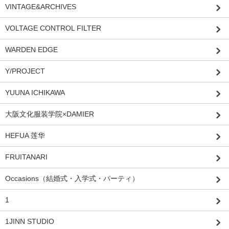
VINTAGE&ARCHIVES
VOLTAGE CONTROL FILTER
WARDEN EDGE
Y/PROJECT
YUUNA ICHIKAWA
大阪文化服装学院×DAMIER
HEFUA 莲华
FRUITANARI
Occasions（結婚式・入学式・パーティ）
1
1JINN STUDIO