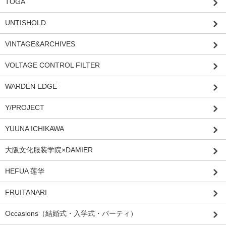
TOGA
UNTISHOLD
VINTAGE&ARCHIVES
VOLTAGE CONTROL FILTER
WARDEN EDGE
Y/PROJECT
YUUNA ICHIKAWA
大阪文化服装学院×DAMIER
HEFUA 莲华
FRUITANARI
Occasions（結婚式・入学式・パーティ）