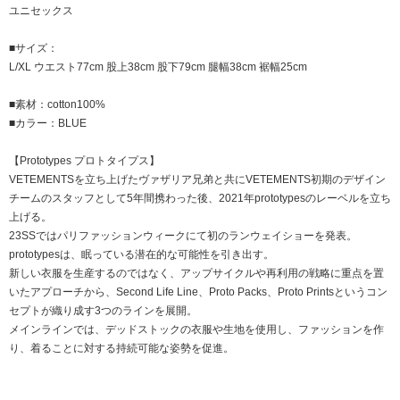
ユニセックス
■サイズ：
L/XL ウエスト77cm 股上38cm 股下79cm 腿幅38cm 裾幅25cm
■素材：cotton100%
■カラー：BLUE
【Prototypes プロトタイプス】
VETEMENTSを立ち上げたヴァザリア兄弟と共にVETEMENTS初期のデザイン
チームのスタッフとして5年間携わった後、2021年prototypesのレーベルを立ち
上げる。
23SSではパリファッションウィークにて初のランウェイショーを発表。
prototypesは、眠っている潜在的な可能性を引き出す。
新しい衣服を生産するのではなく、アップサイクルや再利用の戦略に重点を置
いたアプローチから、Second Life Line、Proto Packs、Proto Printsというコン
セプトが織り成す3つのラインを展開。
メインラインでは、デッドストックの衣服や生地を使用し、ファッションを作
り、着ることに対する持続可能な姿勢を促進。